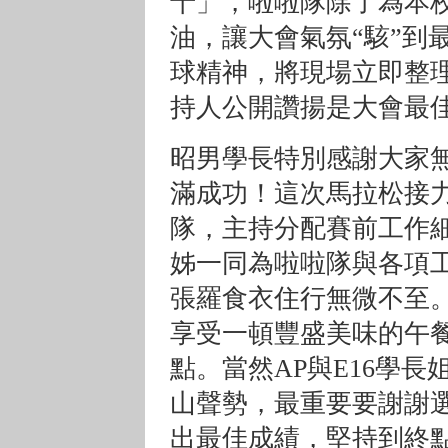
十」，啦啦隊除了為本
油，讓大會氣氛“駭”到
球精神，將現場立即整
持人公開讚揚是大會最
昭男學長特別感謝大家
滿成功！這次馬拉松接
隊，主持分配賽前工作
姊一同為啦啦隊與各項
張羅食衣住行無微不至
享受一頓豐盛美味的午
點。當然AP與E16學
山聲勢，最重要要謝謝
出最佳成績，堅持到終