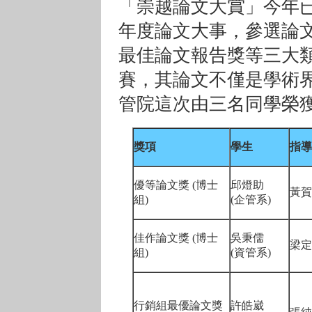
「崇越論文大賞」今年
年度論文大事，參選論
最佳論文報告獎等三大類
賽，其論文不僅是學術
管院這次由三名同學榮
獎項
學生
指導
優等論文獎 (博士
邱燈助
黃賀
組)
(企管系)
佳作論文獎 (博士
吳秉儒
梁定
組)
(資管系)
行銷組最優論文獎
許皓崴