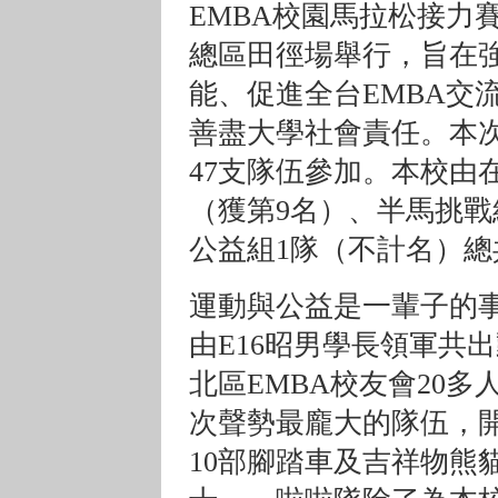
EMBA校園馬拉松接力賽
總區田徑場舉行，旨在
能、促進全台EMBA交
善盡大學社會責任。本次
47支隊伍參加。本校由
（獲第9名）、半馬挑戰
公益組1隊（不計名）總
運動與公益是一輩子的
由E16昭男學長領軍共
北區EMBA校友會20多
次聲勢最龐大的隊伍，開幕
10部腳踏車及吉祥物熊