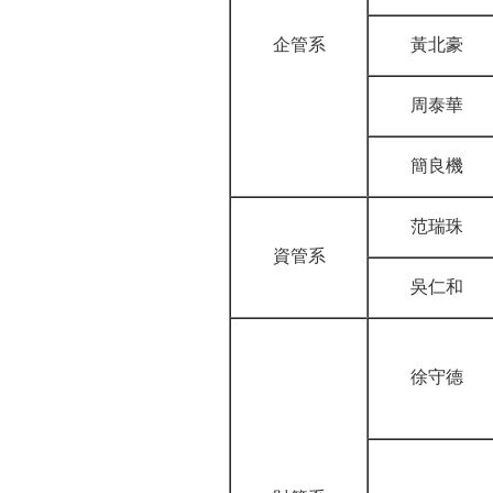
企管系
黃北豪
周泰華
簡良機
范瑞珠
資管系
吳仁和
徐守德