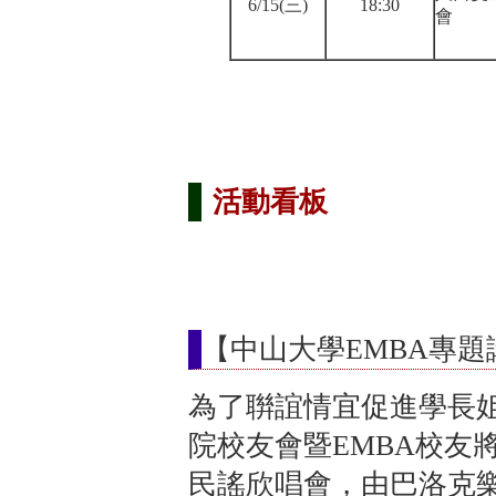
6/15(三)
18:30
會
活動看板
【中山大學EMBA專
為了聨誼情宜促進學長
院校友會暨EMBA校友
民謠欣唱會，由巴洛克