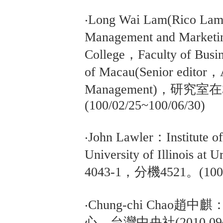
‧Long Wai Lam(Rico 
Management and Marketi
College，Faculty of Busin
of Macau(Senior editor，A
Management)，研究室在
(100/02/25~100/06/30)
‧John Lawler：Institute o
University of Illinois
4043-1，分機4521。(100/0
‧Chung-chi Cha
心，台灣中央社(2010.0