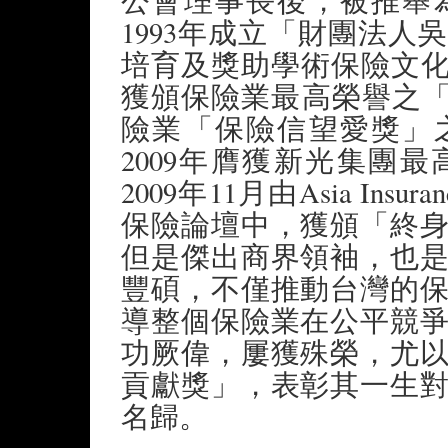
公會理事長後，被推舉
1993年成立「財團法
培育及獎助學術保險文化
獲頒保險業最高榮譽之「
險業「保險信望愛獎」
2009年膺獲新光集團
2009年11月由Asia Ins
保險論壇中，獲頒「終
但是傑出商界領袖，也
豐碩，不僅推動台灣的
導整個保險業在公平競
功厥偉，屢獲殊榮，尤
貢獻獎」，表彰其一生
名歸。