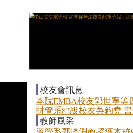
校友會訊息
本院EMBA校友郭世寧
財管系82級校友吳鈞堯 
教師風采
資管系郭峰淵教授獲本校99