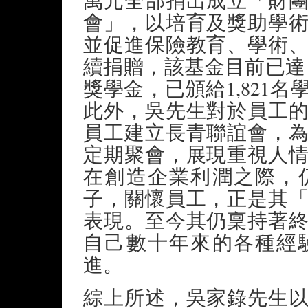
萬元全部捐出成立「財
會」，以培育及獎助學
並促進保險教育、學術
續捐贈，該基金目前已達1
獎學金，已頒給1,821
此外，吳先生對於員工
員工建立長青聯誼會，
定期聚會，展現重視人
在創造企業利潤之際，
子，關懷員工，正是其
表現。至今其仍稟持著
自己數十年來的各種經
進。
綜上所述，吳家錄先生