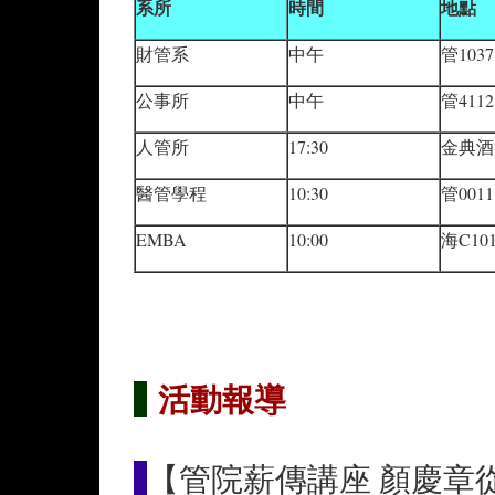
系所
時間
地點
財管系
中午
管1037
公事所
中午
管4112
人管所
17:30
金典酒
醫管學程
10:30
管0011
EMBA
10:00
海C10
活動報導
【管院薪傳講座 顏慶章