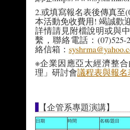
2.或填寫報名表後傳真至(07
本活動免收費用! 竭誠歡
詳情請見附檔說明或與
繫，聯絡電話：(07)525-200
絡信箱：
syshrma@yahoo.c
※企業因應亞太經濟整
理」研討會
議程表與報名
【企管系專題演講】
日期
時間
名稱/題目