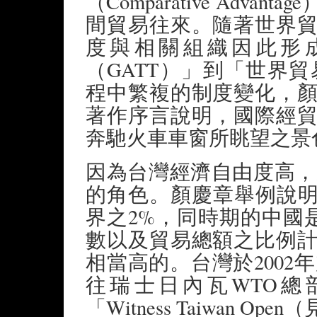
（Comparative Adv
間貿易往來。隨著世界
度與相關組織因此形
（GATT）」到「世界
程中繁複的制度變化，
著作序言說明，國際經
奔馳火車車窗所眺望之景
因為台灣經濟自由度高，
的角色。顏慶章舉例說明
界之2%，同時期的中國
數以及貿易總額之比例
相當高的。台灣於2002
往瑞士日內瓦WTO總
「Witness Taiwan O