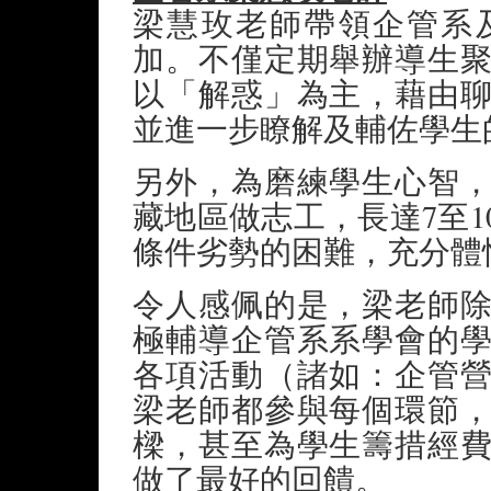
梁慧玫老師帶領企管系
加。不僅定期舉辦導生
以「解惑」為主，藉由
並進一步瞭解及輔佐學生
另外，為磨練學生心智
藏地區做志工，長達7至
條件劣勢的困難，充分體
令人感佩的是，梁老師
極輔導企管系系學會的
各項活動（諸如：企管
梁老師都參與每個環節
樑，甚至為學生籌措經
做了最好的回饋。