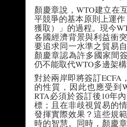
顏慶章說，WTO建立在
平競爭的基本原則上運作，是一
獲取）」的過程。現今WT
各國經濟背景與利益衝
要追求同一水準之貿易
顏慶章認為許多國家間簽
仍不能取代WTO多邊架
對於兩岸即將簽訂ECFA
的性質，因此也應受到
RTA必須於簽訂後10年內
標；且在非歧視貿易的
發揮實際效果？這些規
時的智慧。同時，顏慶